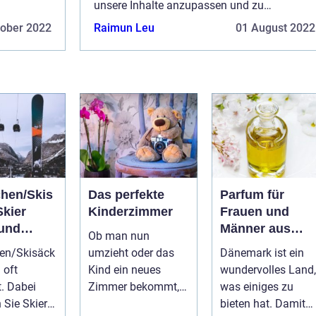
er Seite
unsere Inhalte anzupassen und zu
. Wenn Sie
verbessern und den Wert der auf der Seite
tober 2022
Raimun Leu
01 August 2022
angezeigten Anzeigen zu steigern. Wenn Sie
keine Erfassung von I...
chen/Skis
Das perfekte
Parfum für
Skier
Kinderzimmer
Frauen und
 und
Männer aus
Ob man nun
tzt
Dänemark
hen/Skisäck
umzieht oder das
Dänemark ist ein
rtieren
 oft
Kind ein neues
wundervolles Land,
t. Dabei
Zimmer bekommt,
was einiges zu
 Sie Skier
Kinderzimmer zu
bieten hat. Damit