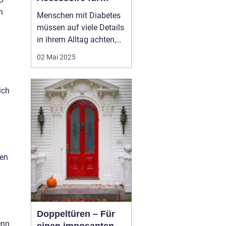
Diabetiker
n
Menschen mit Diabetes
müssen auf viele Details
in ihrem Alltag achten,
um ihre Gesundheit
02 Mai 2025
optimal zu verwalten.
Ein oft übersehener, aber
entscheidender Punkt ist
ich
die Wahl der richtigen
Socken.
Diabetikersocken spielen
hierbei eine essentie...
ren
Doppeltüren – Für
enn