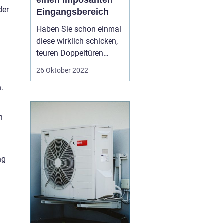
einen imposanten
der
Eingangsbereich
Haben Sie schon einmal
diese wirklich schicken,
teuren Doppeltüren
gesehen und sich
26 Oktober 2022
gefragt, wozu sie
.
dienen? Nun, fragen Sie
sich nicht länger! Diese
Türen können als
n
Eingang zu Ihrem Haus
oder Büro verwendet
werden und verleihen
ng
Ihnen einen Hauch v...