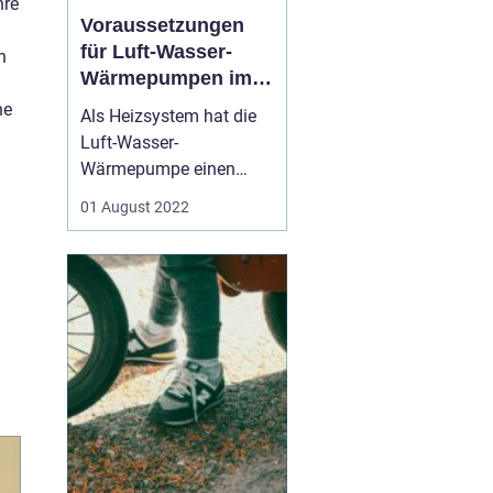
hre
Voraussetzungen
für Luft-Wasser-
n
Wärmepumpen im
Überblick
he
Als Heizsystem hat die
Luft-Wasser-
Wärmepumpe einen
großen Vorteil: Die
01 August 2022
genutzte Wärmequelle
Luft ist unbegrenzt, CO2-
neutral und jederzeit
kostenlos verfügbar. Das
bedeutet einen
umweltfreundlichen
Betrieb und niedrige
Betriebskosten für den
Besitze...