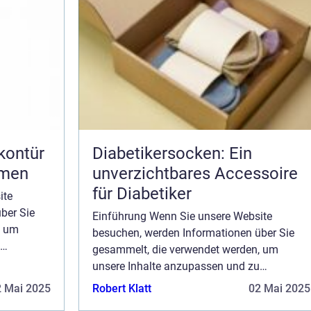
kontür
Diabetikersocken: Ein
umen
unverzichtbares Accessoire
für Diabetiker
ite
ber Sie
Einführung Wenn Sie unsere Website
, um
besuchen, werden Informationen über Sie
gesammelt, die verwendet werden, um
er Seite
unsere Inhalte anzupassen und zu
. Wenn Sie
verbessern und den Wert der auf der Seite
2 Mai 2025
Robert Klatt
02 Mai 2025
angezeigten Anzeigen zu steigern. Wenn Sie